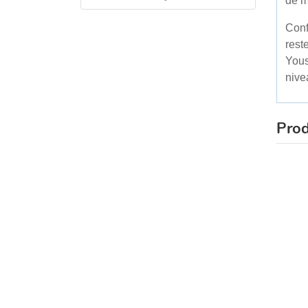
de m
Conf
reste
Yous
nive
Prod