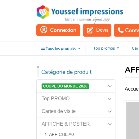
Connexion
Devis
Cont
Tous les
produits
Top
promos
Car
Tous les
produits
AF
Catégorie de produit
COUPE DU MONDE 2026
Accuei
Top PROMO
Cartes de visite
AFFICHE & POSTER
AFFICHE A0