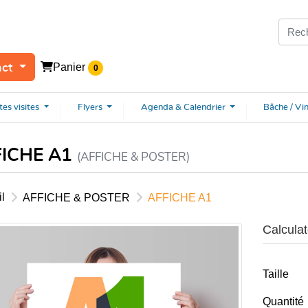
Panier
act
0
tes
visites
Flyers
Agenda & Calendrier
Bâche / Vi
FICHE A1
(AFFICHE & POSTER)
l
AFFICHE & POSTER
AFFICHE A1
Calculat
Taille
Quantité