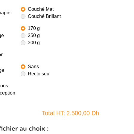
Couché Mat
papier
Couché Brillant
170 g
ge
250 g
300 g
on
Sans
ge
Recto seul
sons
ception
Total HT:
2.500,00 Dh
ichier au choix :