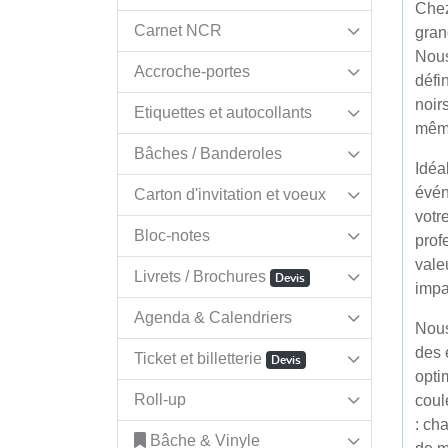
Chez
Carnet NCR
gran
Nous
Accroche-portes
défi
noir
Etiquettes et autocollants
même
Bâches / Banderoles
Idéa
évén
Carton d'invitation et voeux
votr
Bloc-notes
prof
vale
Livrets / Brochures
Devis
impa
Agenda & Calendriers
Nous
des 
Ticket et billetterie
Devis
opti
Roll-up
coul
: ch
Bâche & Vinyle