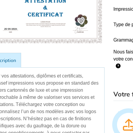
Impressi
Type de 
Gramma
Nous fai
votre con
cription
 vos attestations, diplômes et certificats,
sef impressions vous propose en standard des
ers cartonnés de luxe et une impression
Votre f
prochable à même de valoriser vos services et
tations. Téléchargez votre conception ou
onnalisez l’un de nos modèles avec vos logos
escriptions. N’hésitez pas en cas de finitions
ifiques avec du gaufrage, de la dorure ou
tres ennoblissements, à nous contacter par