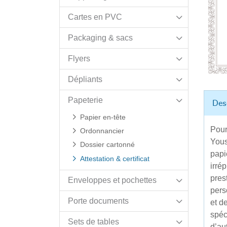
Cartes en PVC
Packaging & sacs
Flyers
Dépliants
Papeterie
Des
Papier en-tête
Pour
Ordonnancier
Yous
Dossier cartonné
papi
Attestation & certificat
irré
pres
Enveloppes et pochettes
pers
Porte documents
et d
spéc
Sets de tables
d’au