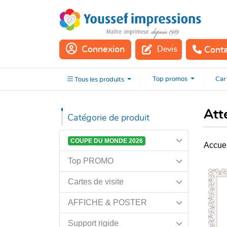
Connexion
Devis
Cont
Tous les
produits
Top
promos
Car
Tous les
produits
Att
Catégorie de produit
COUPE DU MONDE 2026
Accuei
Top PROMO
Cartes de visite
AFFICHE & POSTER
Support rigide