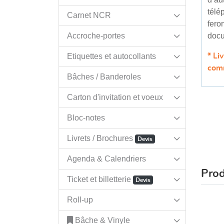
télé
Carnet NCR
fero
Accroche-portes
docu
Etiquettes et autocollants
* Li
com
Bâches / Banderoles
Carton d'invitation et voeux
Bloc-notes
Livrets / Brochures
Devis
Agenda & Calendriers
Prod
Ticket et billetterie
Devis
Roll-up
Bâche & Vinyle