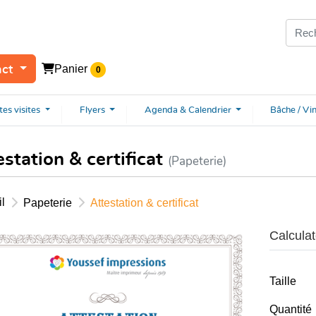
Panier
act
0
tes
visites
Flyers
Agenda & Calendrier
Bâche / Vi
estation & certificat
(Papeterie)
l
Papeterie
Attestation & certificat
Calculat
Taille
Quantité