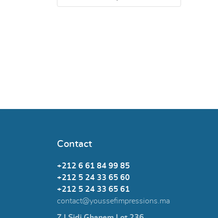
Contact
+212 6 61 84 99 85
+212 5 24 33 65 60
+212 5 24 33 65 61
contact@youssefimpressions.ma
Z.I Sidi Ghanem Lot 236,