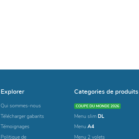
Explorer
Categories de produits
Qui sommes-nous
COUPE DU MONDE 2026
Télécharger gabarits
Menu slim
DL
Témoignages
Menu
A4
Politique de
Menu 2 volets