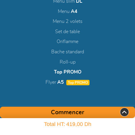
Menu slim
DL
Menu
A4
Menu 2 volets
Set de table
Oriflamme
Bache standard
Roll-up
Top PROMO
Flyer
A5
Top PROMO
Commencer
Total HT:
419,00 Dh
Copyright ©2026 Couleurs Com. Tous les droits sont réservés.