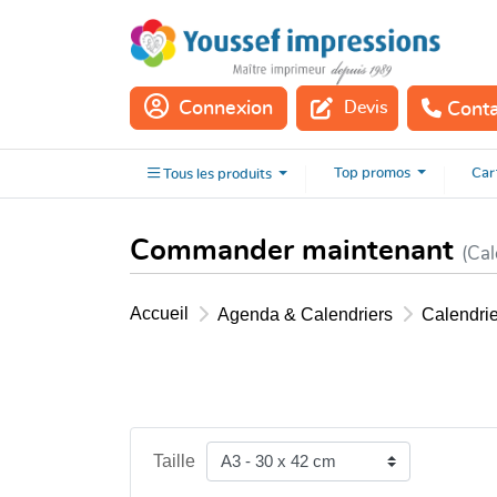
Connexion
Devis
Cont
Tous les
produits
Top
promos
Car
Tous les
produits
Commander maintenant
(Cal
Accueil
Agenda & Calendriers
Calendrie
Taille