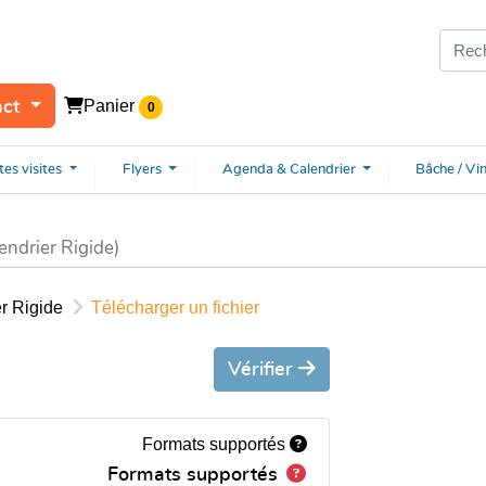
Panier
act
0
tes
visites
Flyers
Agenda & Calendrier
Bâche / Vi
endrier Rigide)
r Rigide
Télécharger un fichier
Vérifier
Formats supportés
Formats supportés