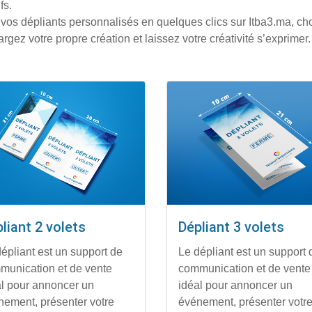
fs.
vos dépliants personnalisés en quelques clics sur Itba3.ma, ch
argez votre propre création et laissez votre créativité s’exprimer.
er les détails Dépliant 2 volets
Afficher les détails Dépliant 3
liant 2 volets
Dépliant 3 volets
épliant est un support de
Le dépliant est un support 
munication et de vente
communication et de vente
al pour annoncer un
idéal pour annoncer un
nement, présenter votre
événement, présenter votr