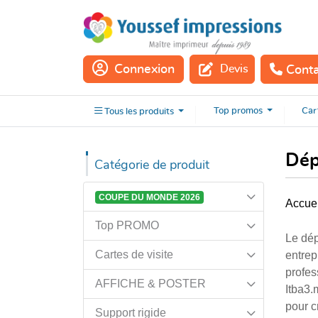
Connexion
Devis
Cont
Tous les
produits
Top
promos
Car
Tous les
produits
Dép
Catégorie de produit
COUPE DU MONDE 2026
Accuei
Top PROMO
Le dép
Cartes de visite
entrep
profes
AFFICHE & POSTER
Itba3.
pour c
Support rigide