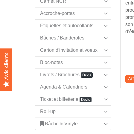
Carnet NCR
ent
prod
Accroche-portes
prom
son
Etiquettes et autocollants
d’êt
Bâches / Banderoles
Carton d'invitation et voeux
Avis clients
Bloc-notes
Livrets / Brochures
Devis
Aff
Agenda & Calendriers
Ticket et billetterie
Devis
Roll-up
Bâche & Vinyle