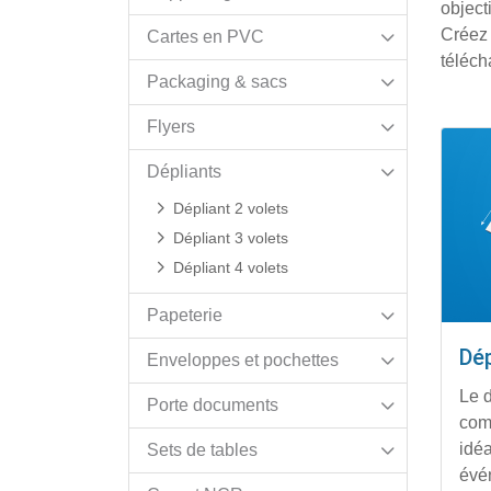
objecti
Créez 
Cartes en PVC
téléch
Packaging & sacs
Flyers
Affich
Dépliants
Dépliant 2 volets
Dépliant 3 volets
Dépliant 4 volets
Papeterie
Dép
Enveloppes et pochettes
Le d
Porte documents
com
idé
Sets de tables
évé