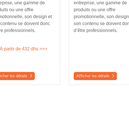
reprise, une gamme de
entreprise, une gamme de
uits ou une offre
produits ou une offre
otionnelle, son design et
promotionnelle, son design
 contenu se doivent donc
son contenu se doivent do
re professionnels.
d’être professionnels.
À
partir de
432 dhs >>>
icher les détails
Afficher les détails