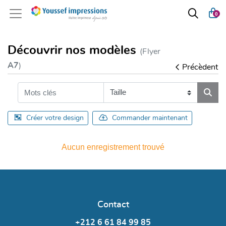
0
Découvrir nos modèles
(Flyer
A7
)
Précèdent
Créer votre design
Commander maintenant
Aucun enregistrement trouvé
Contact
+212 6 61 84 99 85