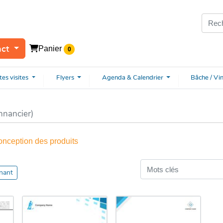
Panier
act
0
tes
visites
Flyers
Agenda & Calendrier
Bâche / Vi
nnancier)
onception des produits
nant