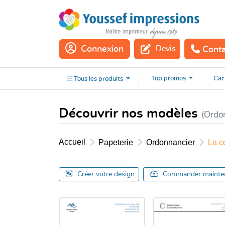
Connexion
Devis
Cont
Tous les
produits
Top
promos
Car
Tous les
produits
Découvrir nos modèles
(Ordo
Accueil
Papeterie
Ordonnancier
La c
Créer votre design
Commander mainte