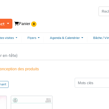
Panier
act
0
tes
visites
Flyers
Agenda & Calendrier
Bâche / Vi
r en-tête)
onception des produits
nant