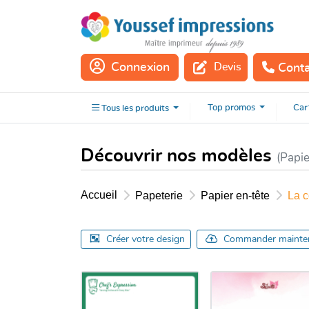
Connexion
Devis
Cont
Tous les
produits
Top
promos
Car
Tous les
produits
Découvrir nos modèles
(Papie
Accueil
Papeterie
Papier en-tête
La c
Créer votre design
Commander mainte